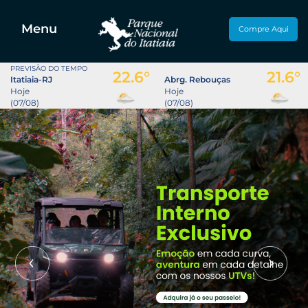
Menu
Compre Aqui
PREVISÃO DO TEMPO
22.6°
21.6°
Itatiaia-RJ
Abrg. Rebouças
Hoje
Hoje
(07/08)
(07/08)
Previous
Nex