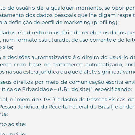
reito do usuário de, a qualquer momento, se opor po
 tratamento dos dados pessoais que lhe digam respei
ra definição de perfil de marketing (profiling);
 dados: é o direito do usuário de receber os dados pe
, num formato estruturado, de uso corrente e de leit
 site;
 a decisões automatizadas: é o direito do usuário d
ente com base no tratamento automatizado, inclu
os na sua esfera jurídica ou que o afete significativa
 seus direitos por meio de comunicação escrita env
tica de Privacidade – (URL do site)”, especificando:
l, número do CPF (Cadastro de Pessoas Físicas, da 
ssoa Jurídica, da Receita Federal do Brasil) e ender
nte;
to ao site;
do usuário;