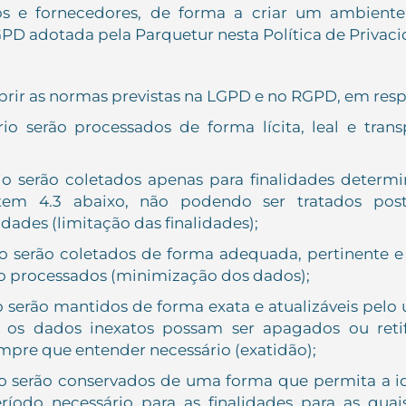
s e fornecedores, de forma a criar um ambiente
 adotada pela Parquetur nesta Política de Privaci
ir as normas previstas na LGPD e no RGPD, em respei
o serão processados de forma lícita, leal e transp
o serão coletados apenas para finalidades determina
tem 4.3 abaixo, não podendo ser tratados po
dades (limitação das finalidades);
o serão coletados de forma adequada, pertinente e
são processados (minimização dos dados);
o serão mantidos de forma exata e atualizáveis pelo
 os dados inexatos possam ser apagados ou reti
empre que entender necessário (exatidão);
o serão conservados de uma forma que permita a ide
íodo necessário para as finalidades para as quais