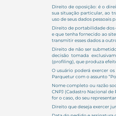
Direito de oposição: é o di
sua situação particular, ao
uso de seus dados pessoais pa
Direito de portabilidade dos
e que tenha fornecido ao site
transmitir esses dados a outro
Direito de não ser submetido
decisão tomada exclusivam
(profiling), que produza efeit
O usuário poderá exercer os
Parquetur com o assunto “Polí
Nome completo ou razão socia
CNPJ (Cadastro Nacional de Pe
for o caso, do seu representa
Direito que deseja exercer jun
Data do pedido e assinatura 