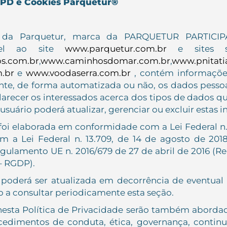
LGPD e Cookies Parquetur®
de da Parquetur, marca da PARQUETUR PARTICI
cável ao site
www.parquetur.com.br
e sites so
s.com.br
,
www.caminhosdomar.com.br
,
www.pnitati
.br
e
www.voodaserra.com.br
, contém informaçõe
ente, de forma automatizada ou não, os dados pesso
sclarecer os interessados acerca dos tipos de dados q
suário poderá atualizar, gerenciar ou excluir estas 
 foi elaborada em conformidade com a Lei Federal n. 
com a Lei Federal n. 13.709, de 14 de agosto de 20
gulamento UE n. 2016/679 de 27 de abril de 2016 (
– RGDP).
e poderá ser atualizada em decorrência de eventual 
o a consultar periodicamente esta seção.
nesta Política de Privacidade serão também aborda
cedimentos de conduta, ética, governança, contin