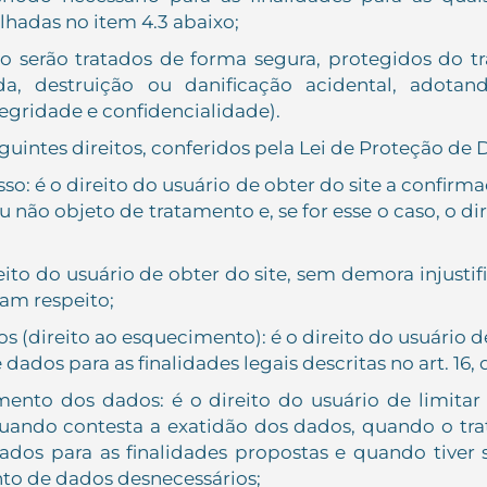
hadas no item 4.3 abaixo;
o serão tratados de forma segura, protegidos do 
rda, destruição ou danificação acidental, adota
egridade e confidencialidade).
eguintes direitos, conferidos pela Lei de Proteção de
so: é o direito do usuário de obter do site a confir
 não objeto de tratamento e, se for esse o caso, o di
ireito do usuário de obter do site, sem demora injustif
gam respeito;
os (direito ao esquecimento): é o direito do usuário 
 dados para as finalidades legais descritas no art. 16,
amento dos dados: é o direito do usuário de limita
uando contesta a exatidão dos dados, quando o trat
dados para as finalidades propostas e quando tiver
to de dados desnecessários;