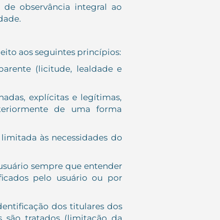
 de observância integral ao
dade.
to aos seguintes princípios:
arente (licitude, lealdade e
das, explícitas e legítimas,
steriormente de uma forma
 limitada às necessidades do
 usuário sempre que entender
ficados pelo usuário ou por
ntificação dos titulares dos
 são tratados (limitação da