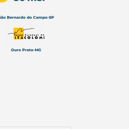
São Bernardo do Campo-SP
Ouro Preto-M
G