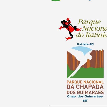
Itatiaia-RJ
Chap. dos Guimarães-
MT