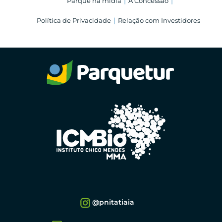
Parque na mídia
A Concessão
Política de Privacidade
Relação com Investidores
@pnitatiaia