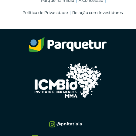
Parque na mídia
A Concessão
Política de Privacidade
Relação com Investidores
@pnitatiaia