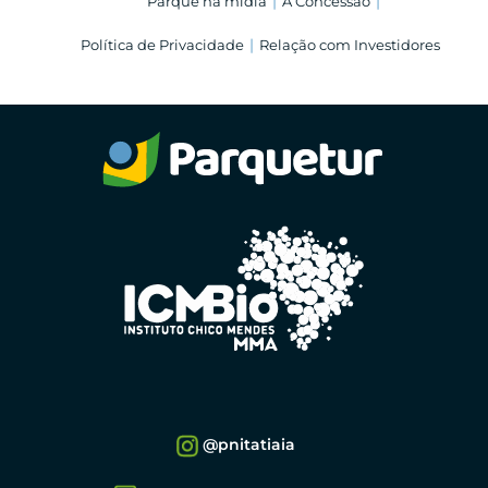
Parque na mídia
A Concessão
Política de Privacidade
Relação com Investidores
@pnitatiaia