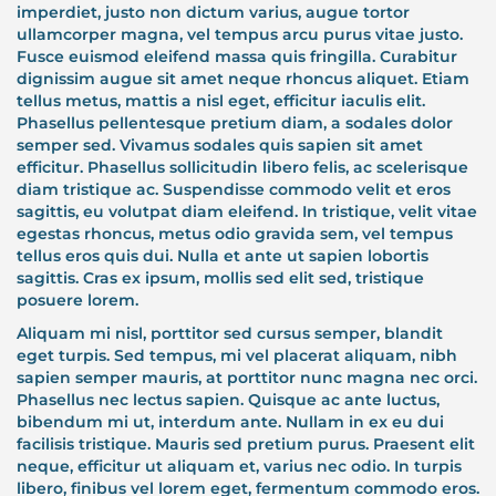
imperdiet, justo non dictum varius, augue tortor
ullamcorper magna, vel tempus arcu purus vitae justo.
Fusce euismod eleifend massa quis fringilla. Curabitur
dignissim augue sit amet neque rhoncus aliquet. Etiam
tellus metus, mattis a nisl eget, efficitur iaculis elit.
Phasellus pellentesque pretium diam, a sodales dolor
semper sed. Vivamus sodales quis sapien sit amet
efficitur. Phasellus sollicitudin libero felis, ac scelerisque
diam tristique ac. Suspendisse commodo velit et eros
sagittis, eu volutpat diam eleifend. In tristique, velit vitae
egestas rhoncus, metus odio gravida sem, vel tempus
tellus eros quis dui. Nulla et ante ut sapien lobortis
sagittis. Cras ex ipsum, mollis sed elit sed, tristique
posuere lorem.
Aliquam mi nisl, porttitor sed cursus semper, blandit
eget turpis. Sed tempus, mi vel placerat aliquam, nibh
sapien semper mauris, at porttitor nunc magna nec orci.
Phasellus nec lectus sapien. Quisque ac ante luctus,
bibendum mi ut, interdum ante. Nullam in ex eu dui
facilisis tristique. Mauris sed pretium purus. Praesent elit
neque, efficitur ut aliquam et, varius nec odio. In turpis
libero, finibus vel lorem eget, fermentum commodo eros.