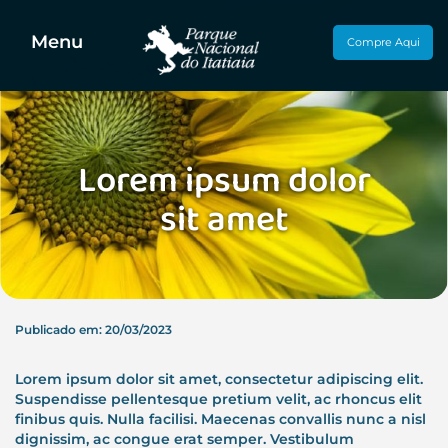
Menu
Compre Aqui
Lorem ipsum dolor
sit amet
Publicado em: 20/03/2023
Lorem ipsum dolor sit amet, consectetur adipiscing elit.
Suspendisse pellentesque pretium velit, ac rhoncus elit
finibus quis. Nulla facilisi. Maecenas convallis nunc a nisl
dignissim, ac congue erat semper. Vestibulum