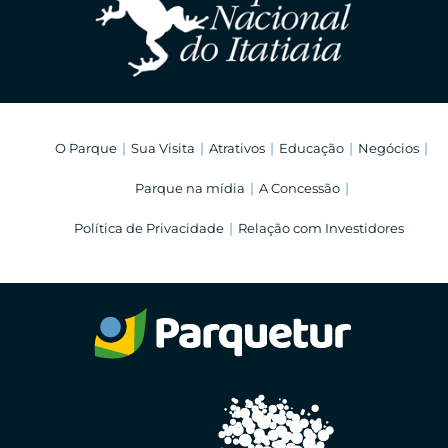
O Parque
Sua Visita
Atrativos
Educação
Negócios
Parque na mídia
A Concessão
Política de Privacidade
Relação com Investidores