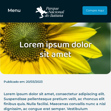
Menu
Compre Aqui
Lorem ipsum dolor
sit amet
Publicado em: 20/03/2023
Lorem ipsum dolor sit amet, consectetur adipiscing elit.
Suspendisse pellentesque pretium velit, ac rhoncus elit
finibus quis. Nulla facilisi. Maecenas convallis nunc a nisl
dignissim, ac congue erat semper. Vestibulum