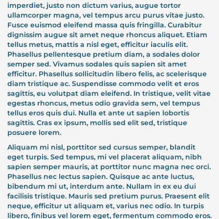
imperdiet, justo non dictum varius, augue tortor
ullamcorper magna, vel tempus arcu purus vitae justo.
Fusce euismod eleifend massa quis fringilla. Curabitur
dignissim augue sit amet neque rhoncus aliquet. Etiam
tellus metus, mattis a nisl eget, efficitur iaculis elit.
Phasellus pellentesque pretium diam, a sodales dolor
semper sed. Vivamus sodales quis sapien sit amet
efficitur. Phasellus sollicitudin libero felis, ac scelerisque
diam tristique ac. Suspendisse commodo velit et eros
sagittis, eu volutpat diam eleifend. In tristique, velit vitae
egestas rhoncus, metus odio gravida sem, vel tempus
tellus eros quis dui. Nulla et ante ut sapien lobortis
sagittis. Cras ex ipsum, mollis sed elit sed, tristique
posuere lorem.
Aliquam mi nisl, porttitor sed cursus semper, blandit
eget turpis. Sed tempus, mi vel placerat aliquam, nibh
sapien semper mauris, at porttitor nunc magna nec orci.
Phasellus nec lectus sapien. Quisque ac ante luctus,
bibendum mi ut, interdum ante. Nullam in ex eu dui
facilisis tristique. Mauris sed pretium purus. Praesent elit
neque, efficitur ut aliquam et, varius nec odio. In turpis
libero, finibus vel lorem eget, fermentum commodo eros.