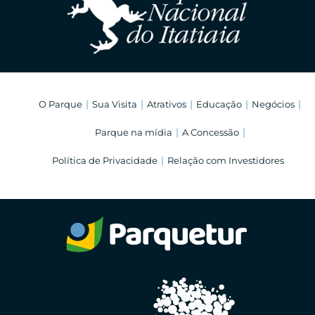
O Parque
Sua Visita
Atrativos
Educação
Negócios
Parque na mídia
A Concessão
Política de Privacidade
Relação com Investidores