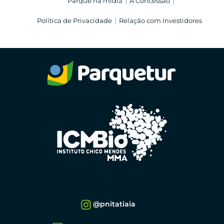
Parque na mídia
A Concessão
Política de Privacidade
Relação com Investidores
@pnitatiaia