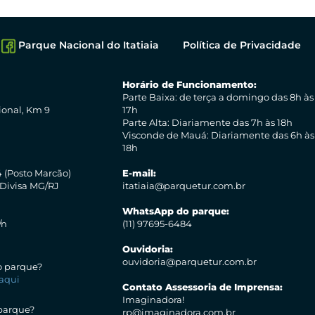
Parque Nacional do Itatiaia
Política de Privacidade
Horário de Funcionamento:
Parte Baixa: de terça a domingo das 8h às
ional, Km 9
17h
Parte Alta: Diariamente das 7h às 18h
Visconde de Mauá: Diariamente das 6h às
18h
 (Posto Marcão)
E-mail:
 Divisa MG/RJ
itatiaia@parquetur.com.br
WhatsApp do parque:
/n
(11) 97695-6484
Ouvidoria:
ouvidoria@parquetur.com.br
do parque?
aqui
Contato Assessoria de Imprensa:
Imaginadora!
 parque?
rp@imaginadora.com.br