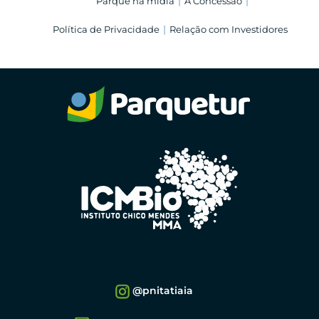
Parque na mídia
A Concessão
Política de Privacidade
Relação com Investidores
@pnitatiaia