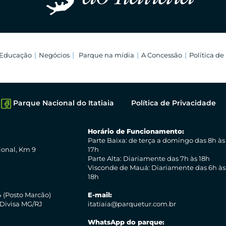
Educação
Negócios
Parque na mídia
A Concessão
Política de
Parque Nacional do Itatiaia
Política de Privacidade
Horário de Funcionamento:
Parte Baixa: de terça a domingo das 8h às
ional, Km 9
17h
Parte Alta: Diariamente das 7h às 18h
Visconde de Mauá: Diariamente das 6h às
18h
 (Posto Marcão)
E-mail:
 Divisa MG/RJ
itatiaia@parquetur.com.br
WhatsApp do parque: