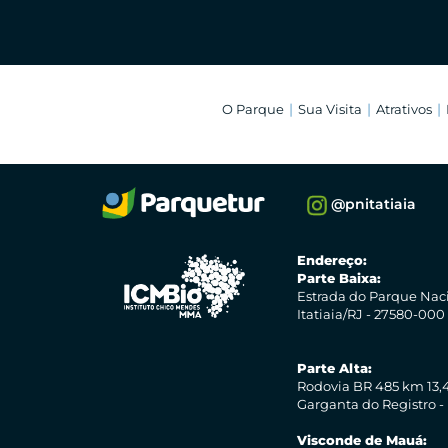
O Parque
Sua Visita
Atrativos
@pnitatiaia
Endereço:
Parte Baixa:
Estrada do Parque Nac
Itatiaia/RJ - 27580-000
Parte Alta:
Rodovia BR 485 km 13,4
Garganta do Registro -
Visconde de Mauá: